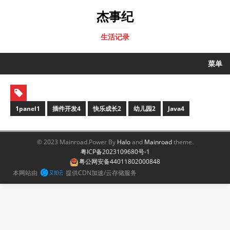
杰事纪
生活记录
菜单
1panel
1
插件开发
4
快乐成长
2
幼儿园
2
Java
4
© 2023 Mainroad.
Power By
Halo
and
Mainroad
theme.
粤ICP备2023109680号-1
粤公网安备44011802000848
本网站由
提供CDN加速/云存储服务